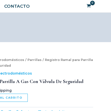
a
Buscar
CONTACTO
Gas
con
Válvula
de
Seguridad
cantidad
trodomésticos
/
Parrillas
/ Registro Ramal para Parrilla
uridad
lectrodomésticos
Parrilla A Gas Con Válvula De Seguridad
ipping
 AL CARRITO