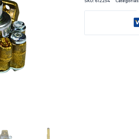
SKU:
612254
Categorías