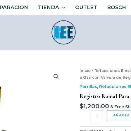
PARACIÓN
TIENDA
OUTLET
BOSCH
Registro
Inicio
/
Refacciones Elec
Ramal
a Gas con Válvula de Seg
para
Parrillas
,
Refacciones E
Parrilla
a
Registro Ramal Para 
Gas
$
1,200.00
con
& Free Sh
Válvula
AÑADIR
de
Seguridad
cantidad