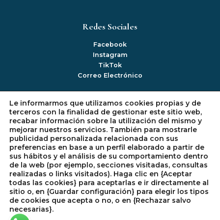
Redes Sociales
Facebook
Instagram
TikTok
Correo Electrónico
Le informarmos que utilizamos cookies propias y de
Información
terceros con la finalidad de gestionar este sitio web,
recabar información sobre la utilización del mismo y
Mi cuenta
mejorar nuestros servicios. También para mostrarle
Politica de Privacidad
publicidad personalizada relacionada con sus
Política de Devoluciones
preferencias en base a un perfil elaborado a partir de
sus hábitos y el análisis de su comportamiento dentro
Política de Cookies
de la web (por ejemplo, secciones visitadas, consultas
realizadas o links visitados). Haga clic en {Aceptar
todas las cookies} para aceptarlas e ir directamente al
sitio o, en {Guardar configuración} para elegir los tipos
de cookies que acepta o no, o en {Rechazar salvo
Copyright © 2026 SIE Electrodomésticos en CDMX |
necesarias}.
Desarrollado por
JRodrimo Marketing Digital y