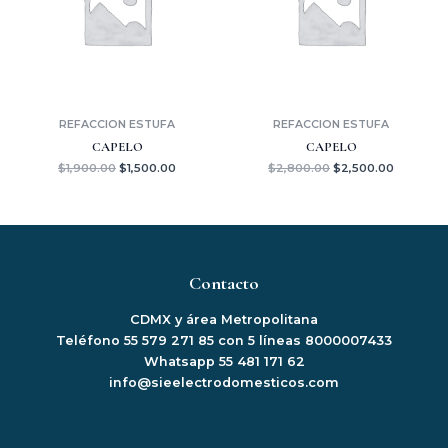
REFACCION ESTUFA
REFACCION ESTUFA
CAPELO
CAPELO
$
1,900.00
$
1,500.00
$
2,800.00
$
2,500.00
Contacto
CDMX y área Metropolitana
Teléfono 55 579 271 85 con 5 líneas 8000007433
Whatsapp 55 481 171 62
info@sieelectrodomesticos.com