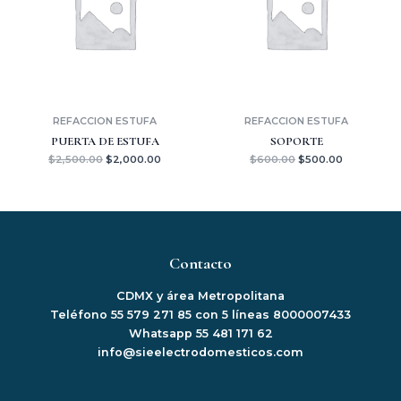
REFACCION ESTUFA
REFACCION ESTUFA
PUERTA DE ESTUFA
SOPORTE
$
2,500.00
$
2,000.00
$
600.00
$
500.00
Contacto
CDMX y área Metropolitana
Teléfono 55 579 271 85 con 5 líneas 8000007433
Whatsapp 55 481 171 62
info@sieelectrodomesticos.com