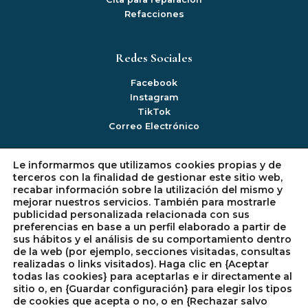
Refacciones
Redes Sociales
Facebook
Instagram
TikTok
Correo Electrónico
Le informarmos que utilizamos cookies propias y de
Información
terceros con la finalidad de gestionar este sitio web,
recabar información sobre la utilización del mismo y
Mi cuenta
mejorar nuestros servicios. También para mostrarle
Politica de Privacidad
publicidad personalizada relacionada con sus
Política de Devoluciones
preferencias en base a un perfil elaborado a partir de
sus hábitos y el análisis de su comportamiento dentro
Política de Cookies
de la web (por ejemplo, secciones visitadas, consultas
realizadas o links visitados). Haga clic en {Aceptar
todas las cookies} para aceptarlas e ir directamente al
sitio o, en {Guardar configuración} para elegir los tipos
de cookies que acepta o no, o en {Rechazar salvo
Copyright © 2026 SIE Electrodomésticos en CDMX |