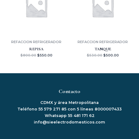
REFACCION REFRIGERADOR
REFACCION REFRIGERADOR
REPISA
TANQUE
$
800.00
$
550.00
$
530.00
$
500.00
Contacto
CDMX y área Metropolitana
Teléfono 55 579 271 85 con 5 líneas 8000007433
Whatsapp 55 481 171 62
info@sieelectrodomesticos.com