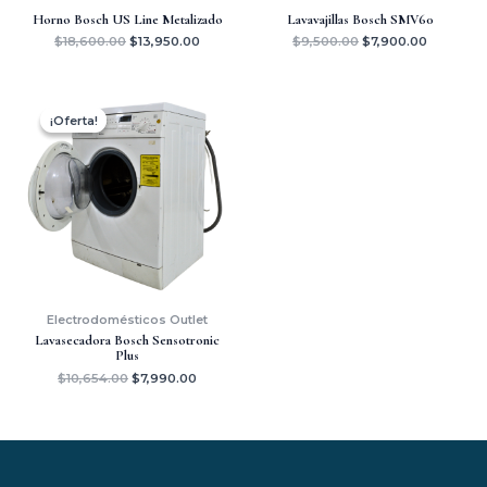
Horno Bosch US Line Metalizado
Lavavajillas Bosch SMV60
$
18,600.00
$
13,950.00
$
9,500.00
$
7,900.00
El
El
precio
precio
¡Oferta!
¡Oferta!
original
actual
era:
es:
$10,654.00.
$7,990.00.
Electrodomésticos Outlet
Lavasecadora Bosch Sensotronic
Plus
$
10,654.00
$
7,990.00