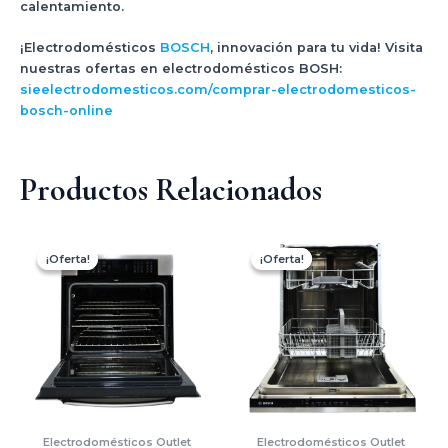
calentamiento.
¡Electrodomésticos
BOSCH
, innovación para tu vida! Visita
nuestras ofertas en electrodomésticos BOSH:
sieelectrodomesticos.com/comprar-electrodomesticos-
bosch-online
Productos Relacionados
El
El
El
El
precio
precio
precio
precio
¡Oferta!
¡Oferta!
¡Oferta!
¡Oferta!
original
actual
original
actual
era:
es:
era:
es:
$18,600.00.
$13,950.00.
$9,500.00.
$7,900.0
Electrodomésticos Outlet
Electrodomésticos Outlet