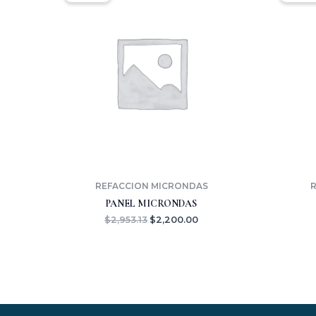
era:
es:
$2,953.13.
$2,200.00.
REFACCION MICRONDAS
R
PANEL MICRONDAS
$
2,953.13
$
2,200.00