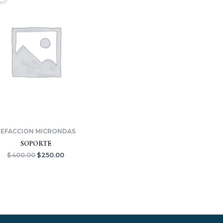
era:
es:
$400.00.
$250.00.
EFACCION MICRONDAS
SOPORTE
$
400.00
$
250.00