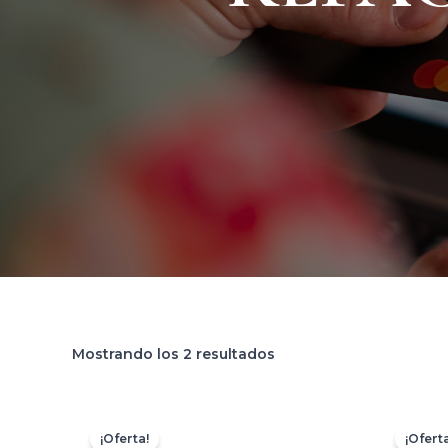
Mostrando los 2 resultados
El
El
precio
precio
¡Oferta!
¡Oferta
original
actual