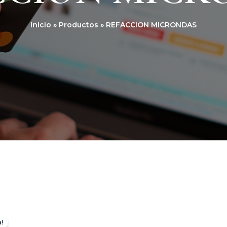
Inicio
Productos
REFACCION MICRONDAS
El
El
precio
precio
!
original
actual